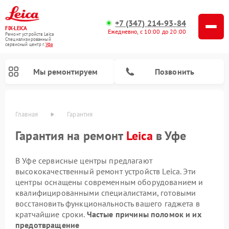
+7 (347) 214-93-84
FIX-LEICA
Ежедневно, с 10:00 до 20:00
Ремонт устройств Leica
Специализированный
cервисный центр г.
Уфа
Мы ремонтируем
Позвонить
Главная
Гарантия
Гарантия на ремонт
Leica
в Уфе
В Уфе сервисные центры предлагают
высококачественный ремонт устройств Leica. Эти
Ремонт цифровых биноклей Leica
Ремонт оптических прицелов Leica
Ремонт оптических нивелиров Leica
центры оснащены современным оборудованием и
квалифицированными специалистами, готовыми
восстановить функциональность вашего гаджета в
кратчайшие сроки.
Частые причины поломок и их
предотвращение