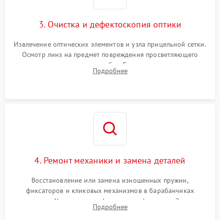
3. Очистка и дефектоскопия оптики
Извлечение оптических элементов и узла прицельной сетки.
Осмотр линз на предмет повреждения просветляющего
покрытия или появления грибка. Бережная очистка стекол
Подробнее
спецрастворами. Проверка целостности гравированной
сетки и модуля ее подсветки.
4. Ремонт механики и замена деталей
Восстановление или замена изношенных пружин,
фиксаторов и кликовых механизмов в барабанчиках
поправок. Устранение люфтов в трансфокаторе. Замена
Подробнее
поврежденных линз, разбитой сетки или восстановление