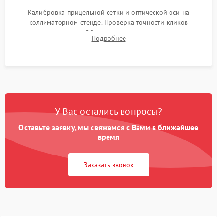
Калибровка прицельной сетки и оптической оси на
коллиматорном стенде. Проверка точности кликов
механизма поправок. Обязательное испытание прицела на
Подробнее
ударном стенде для проверки устойчивости к отдаче и
гарантии сохранения точки пристрелки.
У Вас остались вопросы?
Оставьте заявку, мы свяжемся с Вами в ближайшее
время
Заказать звонок