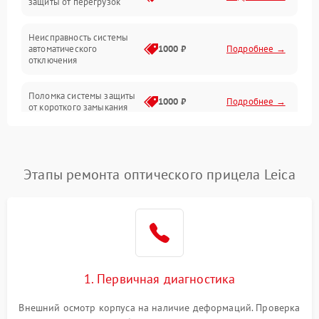
защиты от перегрузок
Электропитание
Неисправность системы
Механика
автоматического
1000 ₽
Подробнее →
отключения
Управление
Поломка системы защиты
1000 ₽
Подробнее →
от короткого замыкания
Корпус/Герметичность
Повреждение системы
Датчики
1000 ₽
Подробнее →
защиты от перегрева
Этапы ремонта оптического прицела Leica
Неисправность системы
защиты от
1000 ₽
Подробнее →
перенапряжения
Неисправность системы
1000 ₽
Подробнее →
защиты от замыкания
1. Первичная диагностика
Неисправность системы
1000 ₽
Подробнее →
защиты от перегрева
Внешний осмотр корпуса на наличие деформаций. Проверка