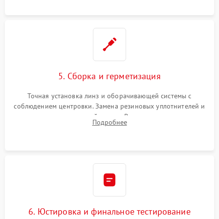
контактов в цепи подсветки прицельной марки.
5. Сборка и герметизация
Точная установка линз и оборачивающей системы с
соблюдением центровки. Замена резиновых уплотнителей и
нанесение влагозащитной смазки. Вакуумирование корпуса
Подробнее
и заполнение его осушенным азотом или аргоном для
защиты линз от внутреннего запотевания.
6. Юстировка и финальное тестирование