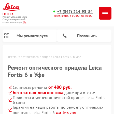
+7 (347) 214-93-84
FIX-LEICA
Ежедневно, с 10:00 до 20:00
Ремонт устройств Leica
Специализированный
cервисный центр г.
Уфа
Мы ремонтируем
Позвонить
в Уфе
Ремонт оптического прицела Leica Fortis 6  в Уфе
Ремонт оптического прицела Leica
Fortis 6 в Уфе
от 480 руб.
Стоимость ремонта
Ремонт цифровых биноклей Leica
Ремонт оптических нивелиров Leica
Бесплатная диагностика
даже при отказе
Привезем и увезем оптический прицел Leica Fortis
6 сами
Гарантия на наши работы по ремонту оптических
до 3-х лет
прицелов Leica Fortis 6