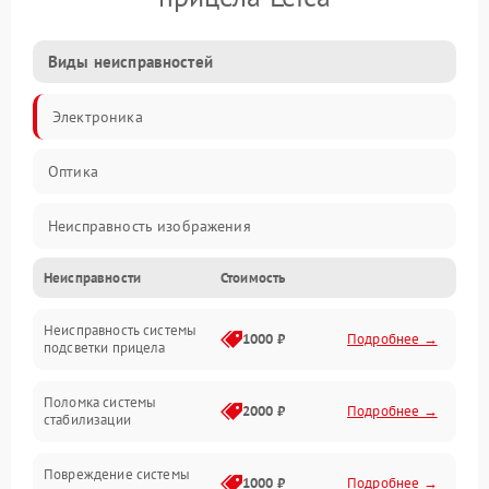
Виды неисправностей
Электроника
Оптика
Неисправность изображения
Неисправности
Стоимость
Механические повреждения
Неисправность системы
Неисправность фокусировки и оптики
1000 ₽
Подробнее →
подсветки прицела
Неисправность подсветки и электроники
Поломка системы
2000 ₽
Подробнее →
стабилизации
Прочие неисправности
Повреждение системы
1000 ₽
Подробнее →