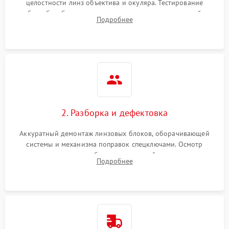
целостности линз объектива и окуляра. Тестирование
работы барабанчиков ввода поправок, кольца отстройки
Поломка системы защиты
Подробнее
1000 ₽
Подробнее →
параллакса и зума. Выявление сколов, внутренних
от перенапряжения
загрязнений и нарушений герметичности.
Поломка системы защиты
1000 ₽
Подробнее →
от замыкания
2. Разборка и дефектовка
Аккуратный демонтаж линзовых блоков, оборачивающей
системы и механизма поправок спецключами. Осмотр
внутренних резьбовых соединений, пружин и
Подробнее
уплотнительных колец. Поиск причин люфта, смещения
точки попадания или заклинивания подвижных частей.