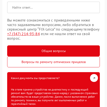
Вы можете ознакомиться с приведенными ниже
часто задаваемыми вопросами, либо обратиться в
сервисный центр “FIX-Leica” по следующему телефону
+7 (347) 214-93-84
если не нашли ответ на свой
вопрос.
Общие вопросы
Вопросы по ремонту оптических прицелов
Какие документы вы предоставляете?
На этапе приема устройства на диагностику и последующий
ремонт вам будет предоставлен заказ-наряд с указанием страховых
обязательств на ваше устройство. Далее, после выполнения работ
по ремонту техники, вы получите акт выполненных работ и
гарантийный талон.