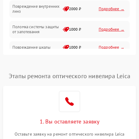
Повреждение внутренних
2000 ₽
Подробнее →
линз
Поломка системы защиты
1000 ₽
Подробнее →
от запотевания
Повреждение шкалы
1000 ₽
Подробнее →
Плохая видимость шкалы
1800 ₽
Подробнее →
Этапы ремонта оптического нивелира Leica
Запотевание линз
3000 ₽
Подробнее →
Царапины на линзах
2500 ₽
Подробнее →
Потеря резкости
2000 ₽
Подробнее →
1. Вы оставляете заявку
Искажение изображения
2000 ₽
Подробнее →
Оставьте заявку на ремонт оптического нивелира Leica