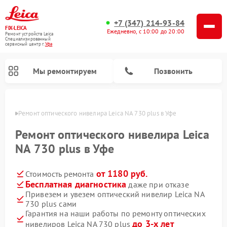
+7 (347) 214-93-84
FIX-LEICA
Ежедневно, с 10:00 до 20:00
Ремонт устройств Leica
Специализированный
cервисный центр г.
Уфа
Мы ремонтируем
Позвонить
в Уфе
Ремонт оптического нивелира Leica NA 730 plus в Уфе
Ремонт оптического нивелира Leica
NA 730 plus в Уфе
от 1180 руб.
Стоимость ремонта
Ремонт цифровых биноклей Leica
Ремонт оптических прицелов Leica
Бесплатная диагностика
даже при отказе
Привезем и увезем оптический нивелир Leica NA
730 plus сами
Гарантия на наши работы по ремонту оптических
до 3-х лет
нивелиров Leica NA 730 plus