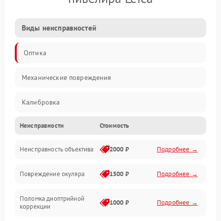
Виды неисправностей
Оптика
Механические повреждения
Калибровка
Неисправности
Стоимость
Механика
Неисправность объектива
2000 ₽
Подробнее →
Электропитание
Повреждение окуляра
1500 ₽
Подробнее →
Электроника
Поломка диоптрийной
Аксессуары
1000 ₽
Подробнее →
коррекции