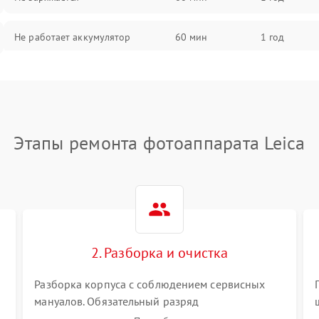
Не работает аккумулятор
60 мин
1 год
Не работает порт
60 мин
1 год
Сломана матрица
60 мин
1 год
Этапы ремонта фотоаппарата Leica
2. Разборка и очистка
Разборка корпуса с соблюдением сервисных
мануалов. Обязательный разряд
высоковольтного конденсатора вспышки для