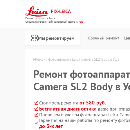
FIX-LEICA
Ремонт устройств Leica
Специализированный cервисный центр г.
Уфа
Мы ремонтируем
Срочный ремонт
Це
паратов Leica в Уфе
Ремонт фотоаппарата Leica Camera SL2 Body в Уфе
Ремонт фотоаппарат
Camera SL2 Body в 
Ремонт цифровых биноклей Leica
Ремонт оптических прицелов Leica
Ремонт оптических нивелиров Leica
от 580 руб.
Стоимость ремонта
Бесплатная диагностика
даже при отказ
Привезем и увезем фотоаппарат Leica Came
Гарантия на наши работы по ремонту фотоа
до 3-х лет