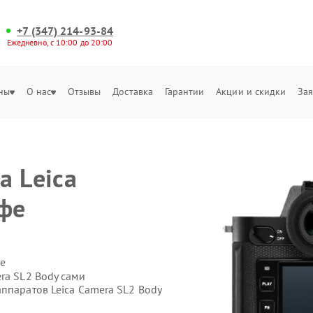
+7 (347) 214-93-84
Ежедневно, с 10:00 до 20:00
ны
О нас
Отзывы
Доставка
Гарантии
Акции и скидки
Зая
а Leica
Уфе
е
ra SL2 Body сами
ппаратов Leica Camera SL2 Body