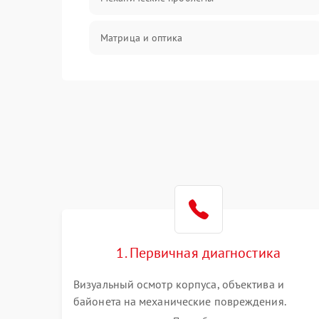
Матрица и оптика
Питание и питание цепей
Проблемы с картами памяти
Объективы
Программные сбои
Коммуникации и интерфейсы
1. Первичная диагностика
Визуальный осмотр корпуса, объектива и
байонета на механические повреждения.
Проверка реакции на включение, считывание