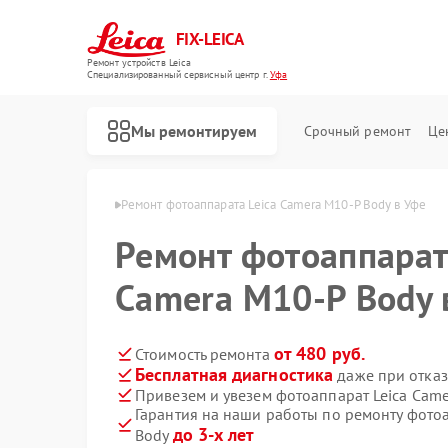
FIX-LEICA
Ремонт устройств Leica
Специализированный cервисный центр г.
Уфа
Мы ремонтируем
Срочный ремонт
Це
паратов Leica в Уфе
Ремонт фотоаппарата Leica Camera M10-P Body в Уфе
Ремонт фотоаппарат
Camera M10-P Body 
Ремонт цифровых биноклей Leica
Ремонт оптических прицелов Leica
Ремонт оптических нивелиров Leica
от 480 руб.
Стоимость ремонта
Бесплатная диагностика
даже при отказ
Привезем и увезем фотоаппарат Leica Came
Гарантия на наши работы по ремонту фото
до 3-х лет
Body