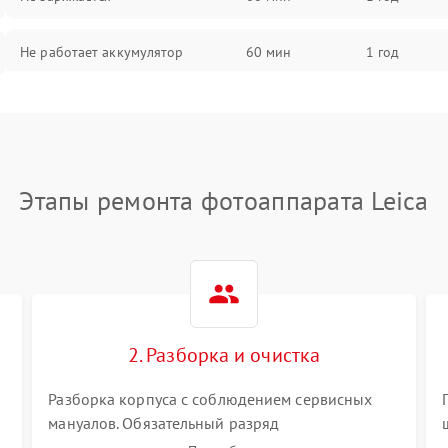
Не работает аккумулятор
60 мин
1 год
Не работает порт
60 мин
1 год
Сломана матрица
60 мин
1 год
Этапы ремонта фотоаппарата Leica
2. Разборка и очистка
Разборка корпуса с соблюдением сервисных
мануалов. Обязательный разряд
высоковольтного конденсатора вспышки для