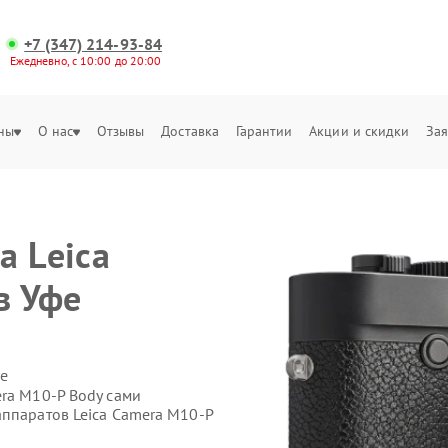
+7 (347) 214-93-84
Ежедневно, с 10:00 до 20:00
ны
О нас
Отзывы
Доставка
Гарантии
Акции и скидки
Зая
а Leica
в Уфе
е
ra M10-P Body сами
аппаратов Leica Camera M10-P