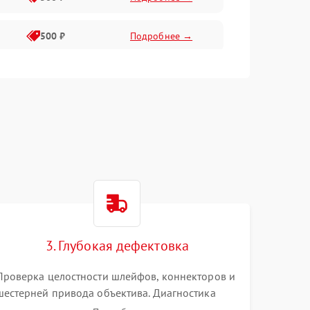
500 ₽
Подробнее →
400 ₽
Подробнее →
800 ₽
Подробнее →
3. Глубокая дефектовка
Проверка целостности шлейфов, коннекторов и
шестерней привода объектива. Диагностика
материнской платы, цепей питания и