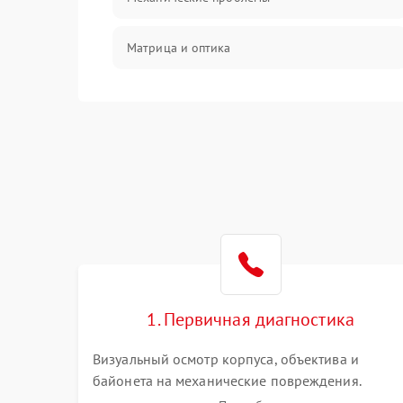
Матрица и оптика
Питание и питание цепей
Проблемы с картами памяти
Объективы
Программные сбои
Коммуникации и интерфейсы
1. Первичная диагностика
Визуальный осмотр корпуса, объектива и
байонета на механические повреждения.
Проверка реакции на включение, считывание