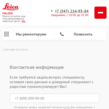
+7 (347) 214-93-84
FIX-LEICA
Ежедневно, с 10:00 до 20:00
Ремонт устройств Leica
Специализированный
cервисный центр г.
Уфа
Мы ремонтируем
Позвонить
главная
контакты
Контактная информация
Если требуется задать вопрос специалисту,
оставьте свои данные и дежурный специалист с
Ремонт цифровых биноклей Leica
Ремонт оптических прицелов Leica
Ремонт оптических нивелиров Leica
радостью проконсультирует Вас!
Отправляя заявку на ремонт техники Leica, Вы соглашаетесь с