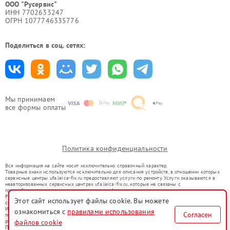
ООО "Русервис"
ИНН 7702633247
ОГРН 1077746335776
Поделиться в соц. сетях:
Мы принимаем
все формы оплаты
Политика конфиденциальности
Вся информация на сайте носит исключительно справочный характер.
Товарные знаки используются исключительно для описания устройств, в отношении которых
сервисные центры ufa.leica-fix.ru предоставляют услуги по ремонту. Услуги оказываются в
неавторизованных сервисных центрах ufa.leica-fix.ru, которые не связаны с
правообладателями товарных знаков или их официальными представителями.
Ремонт осуществляется для устройств, уже введенных в гражданский оборот в соответствии
Этот сайт использует файлы cookie. Вы можете
со статьей 1487 ГК РФ.
Использование товарных знаков не преследует цели индивидуализации услуг или введения
ознакомиться с
правилами использования
Согласен
потребителей в заблуждение, а служит для информирования о предоставляемых услугах по
ремонту техники указанных брендов.
файлов cookie
Представленная на сайте информация не является публичной офертой, определяемой