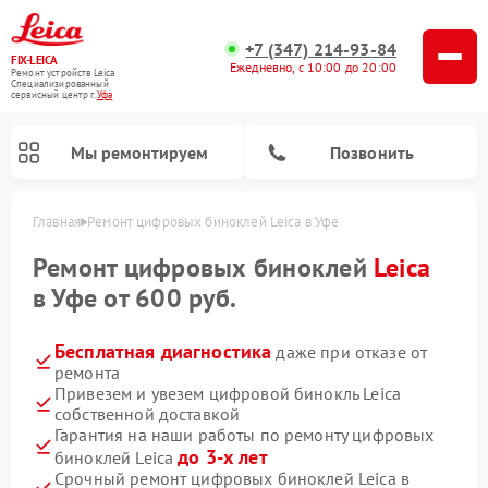
+7 (347) 214-93-84
FIX-LEICA
Ежедневно, с 10:00 до 20:00
Ремонт устройств Leica
Специализированный
cервисный центр г.
Уфа
Мы ремонтируем
Позвонить
Главная
Ремонт цифровых биноклей Leica в Уфе
Ремонт цифровых биноклей
Leica
в Уфе от 600 руб.
Бесплатная диагностика
даже при отказе от
ремонта
Ремонт оптических нивелиров Leica
Ремонт оптических прицелов Leica
Привезем и увезем цифровой бинокль Leica
собственной доставкой
Гарантия на наши работы по ремонту цифровых
до 3-х лет
биноклей Leica
Срочный ремонт цифровых биноклей Leica в