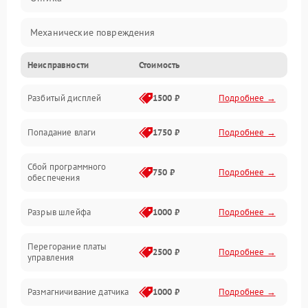
Механические повреждения
Неисправности
Стоимость
Видео
Разбитый дисплей
1500 ₽
Подробнее →
Механика
Попадание влаги
1750 ₽
Подробнее →
Управление
Сбой программного
Электропитание
750 ₽
Подробнее →
обеспечения
Корпус/Герметичность
Разрыв шлейфа
1000 ₽
Подробнее →
Электроника/Механические
Перегорание платы
2500 ₽
Подробнее →
управления
Электроника/Оптика
Размагничивание датчика
1000 ₽
Подробнее →