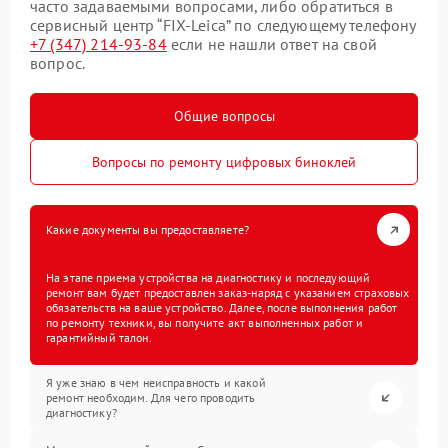
часто задаваемыми вопросами, либо обратиться в
сервисный центр “FIX-Leica” по следующему телефону
+7 (347) 214-93-84
если не нашли ответ на свой
вопрос.
Общие вопросы
Вопросы по ремонту цифровых биноклей
Какие документы вы предоставляете?
На этапе приема устройства на диагностику и последующий
ремонт вам будет предоставлен заказ-наряд с указанием страховых
обязательств на ваше устройство. Далее, после выполнения работ
по ремонту техники, вы получите акт выполненных работ и
гарантийный талон.
Я уже знаю в чем неисправность и какой
ремонт необходим. Для чего проводить
диагностику?